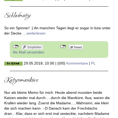
31.05.2018, 15.58
|
(0/0)
Kommentare
|
PL
Schlafmütze
So ein Spinner! :) An manchen Tagen liegt er sogar in bzw unter
der Decke. ...
weiterlesen
Als Mail versenden
29.05.2018, 10.00
|
(0/0)
Kommentare
|
PL
Katzenmaniküre
Nur als kleine Memo für mich: Heute abend mussten beide
Katzen wieder mal durch.....durch die Maniküre. Aua, waren die
Krallen wieder lang. Zuerst die Madame.....Wahnsinn, wie klein
die sich machen kann. :-D Danach kam der Frechdachs
dran....Klar, dass er sich erst mal vesteckte, nachdem Madame