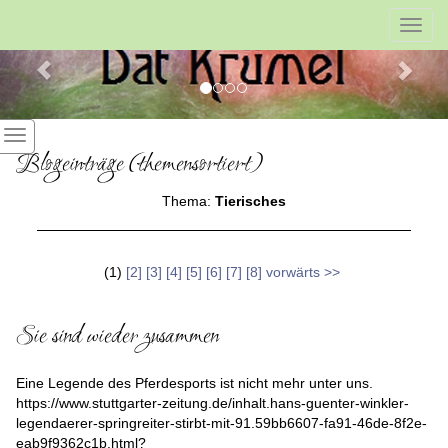
Previous
Nex
Toggl
navig
Blogeinträge (themensortiert)
Thema:
Tierisches
(1)
[2]
[3]
[4]
[5]
[6]
[7]
[8]
vorwärts >>
Sie sind wieder zusammen
Eine Legende des Pferdesports ist nicht mehr unter uns.
https://www.stuttgarter-zeitung.de/inhalt.hans-guenter-winkler-
legendaerer-springreiter-stirbt-mit-91.59bb6607-fa91-46de-8f2e-