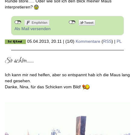
Runde störe..... Oder wie soll ich den Blick meiner Maus
interpretieren?
Als Mail versenden
05.04.2013, 20.11
|
(1/0)
Kommentare
(
RSS
) |
PL
So schön......
Ich kann mir ned helfen, aber so entspannt hab ich die Maus lang
ned gesehen.
Danke, Nina, für das Schicken vom Bild!