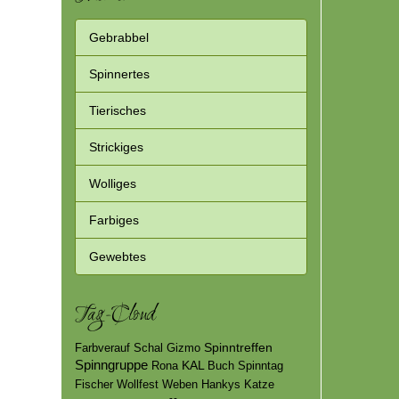
Gebrabbel
Spinnertes
Tierisches
Strickiges
Wolliges
Farbiges
Gewebtes
Tag-Cloud
Spinntreffen
Farbverauf
Schal
Gizmo
Spinngruppe
KAL
Rona
Buch
Spinntag
Fischer
Wollfest
Weben
Hankys
Katze