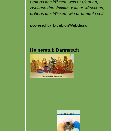
erstens das Wissen, was er glauben,
zweitens das Wissen, was er wünschen,
drittens das Wissen, wie er handeln soll.
powered by
BlueLionWebdesign
Heinerstub Darmstadt