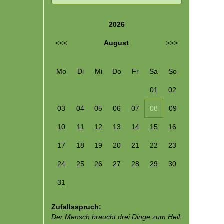
2026
<<<
August
>>>
Mo
Di
Mi
Do
Fr
Sa
So
01
02
03
04
05
06
07
08
09
10
11
12
13
14
15
16
17
18
19
20
21
22
23
24
25
26
27
28
29
30
31
Zufallsspruch:
Der Mensch braucht drei Dinge zum Heil: