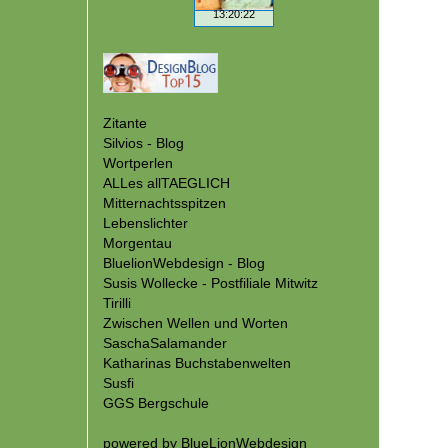
Zitante
Silvios - Blog
Wortperlen
ALLes allTAEGLICH
Mitternachtsspitzen
Lebenslichter
Morgentau
BluelionWebdesign - Blog
Susis Wollecke - Postfiliale Mitwitz
Tirilli
Zwischen Wellen und Worten
SaschaSalamander
Katharinas Buchstabenwelten
Susfi
GGS Bergschule
powered by
BlueLionWebdesign