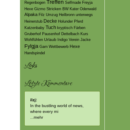
Treffen
Regenbogen
Selfmade
Freyja
Stricken
Hexe Gizmo
BW
Kater
Odenwald
Alpaka
Filz
Umzug
Heilbronn
unterwegs
Decke
Heinerstub
Holunder
Pferd
Tuch
Katzenbaby
kryptisch
Färben
Gruberhof
Pausenhof
Dettelbach
Kurs
Urlaub
Wohlfühlen
Indigo
Verein
Jacke
Fylgja
Hexe
Garn
Wettbewerb
Handspindel
Links
Letzte Kommentare
ilzj:
In the bustling world of news,
where every mi
...
mehr