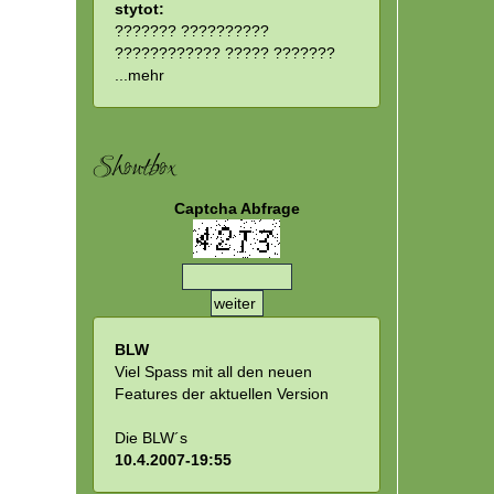
stytot:
??????? ??????????
???????????? ????? ???????
...
mehr
Shoutbox
Captcha Abfrage
BLW
Viel Spass mit all den neuen
Features der aktuellen Version
Die BLW´s
10.4.2007-19:55