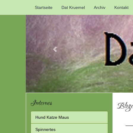
Previous
Startseite
Dat Kruemel
Archiv
Kontakt
Internes
Blogei
Hund Katze Maus
Spinnertes