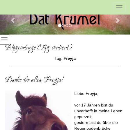
Previous
Nex
Toggl
navig
Blogeinträge (Tag-sortiert)
Tag:
Freyja
Danke für alles, Freyja!
Liebe Freyja,
vor 17 Jahren bist du
unverhofft in meine Leben
gepurzelt,
gestern bist du über die
Regenbodenbrücke