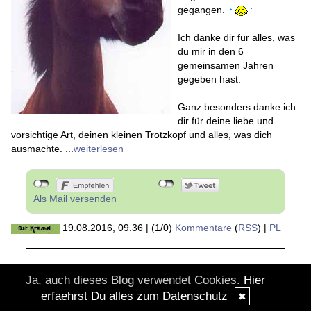
gegangen.
Ich danke dir für alles, was
du mir in den 6
gemeinsamen Jahren
gegeben hast.
Ganz besonders danke ich
dir für deine liebe und
vorsichtige Art, deinen kleinen Trotzkopf und alles, was dich
ausmachte. ...
weiterlesen
Als Mail versenden
19.08.2016, 09.36
|
(1/0)
Kommentare
(
RSS
) |
PL
Ja, auch dieses Blog verwendet Cookies.
Hier
© DesignBlog V5 powered by BlueLionWebdesign.de
erfaehrst Du alles zum Datenschutz
✖