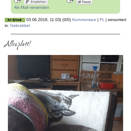
Als Mail versenden
03.06.2018, 11.03
|
(0/0)
Kommentare
|
PL
|
einsortiert
in:
Gebrabbel
Alles platt!