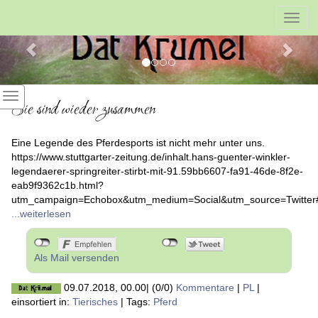
Previous
Nex
Toggl
navig
Sie sind wieder zusammen
Eine Legende des Pferdesports ist nicht mehr unter uns.
https://www.stuttgarter-zeitung.de/inhalt.hans-guenter-winkler-
legendaerer-springreiter-stirbt-mit-91.59bb6607-fa91-46de-8f2e-
eab9f9362c1b.html?
utm_campaign=Echobox&utm_medium=Social&utm_source=Twitte
...weiterlesen
Als Mail versenden
09.07.2018, 00.00
|
(0/0)
Kommentare
|
PL
|
einsortiert in:
Tierisches
|
Tags:
Pferd