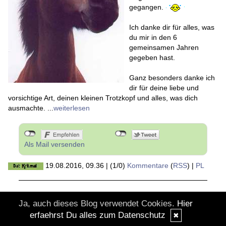
gegangen.
Ich danke dir für alles, was
du mir in den 6
gemeinsamen Jahren
gegeben hast.
Ganz besonders danke ich
dir für deine liebe und
vorsichtige Art, deinen kleinen Trotzkopf und alles, was dich
ausmachte. ...
weiterlesen
Als Mail versenden
19.08.2016, 09.36
|
(1/0)
Kommentare
(
RSS
) |
PL
Ja, auch dieses Blog verwendet Cookies.
Hier
© DesignBlog V5 powered by BlueLionWebdesign.de
erfaehrst Du alles zum Datenschutz
✖