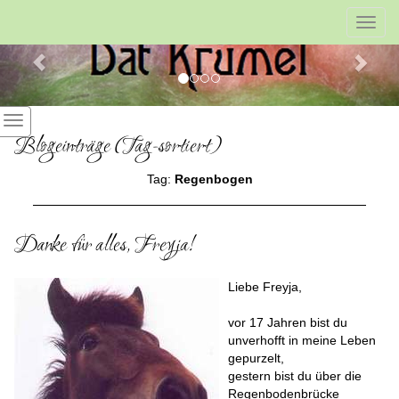
Previous
Nex
Toggl
navig
Blogeinträge (Tag-sortiert)
Tag:
Regenbogen
Danke für alles, Freyja!
Liebe Freyja,
vor 17 Jahren bist du
unverhofft in meine Leben
gepurzelt,
gestern bist du über die
Regenbodenbrücke