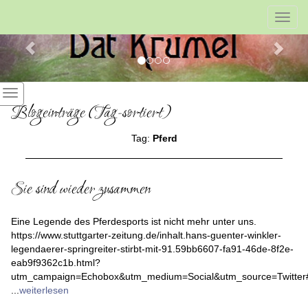
Previous
Nex
Toggl
navig
Blogeinträge (Tag-sortiert)
Tag:
Pferd
Sie sind wieder zusammen
Eine Legende des Pferdesports ist nicht mehr unter uns.
https://www.stuttgarter-zeitung.de/inhalt.hans-guenter-winkler-
legendaerer-springreiter-stirbt-mit-91.59bb6607-fa91-46de-8f2e-
eab9f9362c1b.html?
utm_campaign=Echobox&utm_medium=Social&utm_source=Twitte
...
weiterlesen