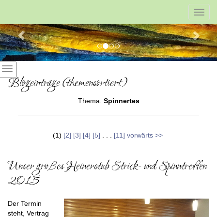
Previous
Nex
Toggl
navig
Blogeinträge (themensortiert)
Thema:
Spinnertes
(1)
[2]
[3]
[4]
[5]
. . .
[11]
vorwärts >>
Unser großes Heinerstub Strick- und Spinntreffen
2015
Der Termin
steht, Vertrag