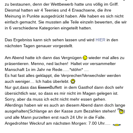
zu bestaunen, denn der Wettbewerb hatte uns völlig im Griff.
Diesmal hatten wir 4 Teenies und 4 Erwachsene, die ihre
Meinung in Punkte ausgedrückt haben. Alle haben es sich nicht
einfach gemacht. Sie mussten alle Teile einzeln bewerten, die wir
in 6 verschiedene Kategorien eingeteilt hatten.
Das Ergebniss kann sich sehen lassen und wird
HIER
in den
nächsten Tagen genauer vorgestellt.
Am Abend hatte ich dann das Vergnügen
wieder mal alles zu
präsentieren. Menno, ned lachen! Haltet vor versammelter
Manschaft 1x im Jahr ne Rede......*stöhn* ....
Es hat fast alles geklappt, die Verprecher/Verwechsler werden
auch weniger.... Ich habs überlebt.
Nur gut,dass das
Essen
Buffett in dem Gasthof dann doch sehr
übersichtlich war, so dass es mir nicht im Magen gelegen ist.
Sorry, aber da muss ich echt nicht mehr essen gehen.
Allerdings haben wir es auch an diesem Abend dann doch lange
ausgehalten(Schlange an der Kasse zum Bezahlen stehen!
)
und alle Mann purzelten erst nach 24 Uhr in die Falle.
Angedrohter Weckruf am nächsten Morgen: 7.00 Uhr.....