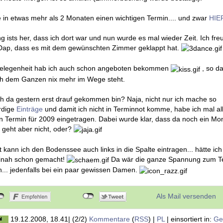
it heute Morgen ist es amtlich (Zimmerbuchung wurde bestätigt):
 in etwas mehr als 2 Monaten einen wichtigen Termin.... und zwar
HIE
g ists her, dass ich dort war und nun wurde es mal wieder Zeit. Ich fre
 Dap, dass es mit dem gewünschten Zimmer geklappt hat.
gelegenheit hab ich auch schon angeboten bekommen
, so d
ich dem Ganzen nix mehr im Wege steht.
h da gestern erst drauf gekommen bin? Naja, nicht nur ich mache so
rdige
Einträge
und damit ich nicht in Terminnot komme, habe ich mal all
n Termin für 2009 eingetragen. Dabei wurde klar, dass da noch ein Mo
as geht aber nicht, oder?
t kann ich den Bodenssee auch links in die Spalte eintragen... hätte ich
inah schon gemacht!
Da wär die ganze Spannung zum Te
... jedenfalls bei ein paar gewissen Damen.
Als Mail versenden