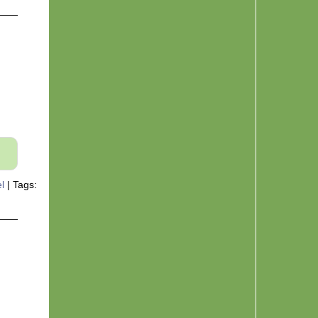
brabbel
l
|
Tags: