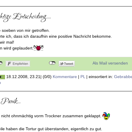
19.12.2008, 18.41
|
(2/2)
Kommentare
(
RSS
) |
PL
|
einsortiert in:
Ge
tige Entscheidung....
e soeben von mir getroffen.
rte ich, dass ich daraufhin eine positive Nachricht bekomme.
wir mal!
n wird geplaudert.
Als Mail versenden
18.12.2008, 23.21
|
(0/0)
Kommentare
|
PL
|
einsortiert in:
Gebrabbe
h
Panik...
bin nicht ohnmächtig vorm Trockner zusammen geklappt.