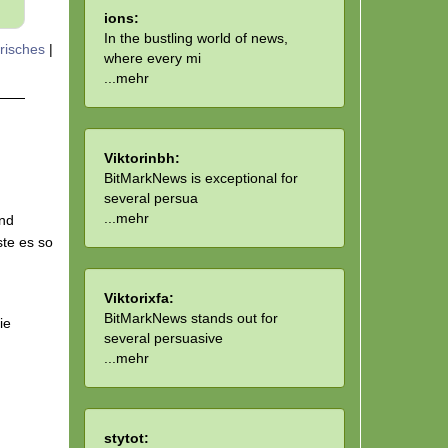
ions:
In the bustling world of news,
erisches
|
where every mi
...
mehr
Viktorinbh:
BitMarkNews is exceptional for
several persua
...
mehr
end
ste es so
Viktorixfa:
BitMarkNews stands out for
ie
several persuasive
...
mehr