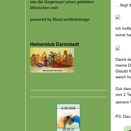
Die Gegenwart eines Gedanken kann
wie die Gegenwart eines geliebten
... lieg
Menschen sein.
powered by
BlueLionWebdesign
Ich hoff
sonst h
Heinerstub Darmstadt
Damit de
meine De
Glaubt i
weich h
Gut das
von 2 Ta
seinem 
PS: Das 