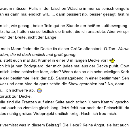
ile haben die Tortur gut überstanden, eigentlich zu gut.
warum müssen Pullis in der falschen Wäsche immer so tierisch eingeh
 es dann mal endlich will...... dann passiert nix, besser gesagt: fast n
 ich, wie gesagt, beide Teile gut ne Stunde der heißen Luftbewegung
zt hatte, hatten sie so leidlich die Breite, die ich anstrebte. Aber wir s
 von der Breite, nicht der Länge.
mein Mann findet die Decke iin dieser Größe affenstark. O-Ton:
Waru
den, die ist doch endlich mal groß genug.
, stellt euch mal dat Krümel in einer 3 m langen Decke vor!
h ich ja nen Bodyquard, der mich jedes mal aus der Decke puhlt. Obw
ntlich keine schlechte Idee, oder? Wenn das so ein schnuckeliges Ker
ie der bestimmte Herr, der z.B. Samstagabend in einer bestimmten Se
war und dem Mod da ganz schön die Show gestohlen hat? Na, dann...
... ich schweife ab.
zurück zur Decke.
eile sind die Franzen auf einer Seite auch schon "übern Kamm" gesch
nd auch so ziemlich gleich lang. Jetzt fehlt nur noch der Feinschliff, da
tes richtig großes Webprojekt endlich fertig. Hach, ich freu mich.