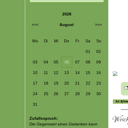
Spinnertes
2026
<<<
August
>>>
Mo
Di
Mi
Do
Fr
Sa
So
01
02
03
04
05
06
07
08
09
10
11
12
13
14
15
16
17
18
19
20
21
22
23
24
25
26
27
28
29
30
31
Weich 
Zufallsspruch: