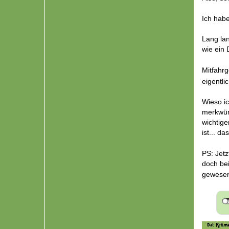
Also, se
Ich habe
Lang lan
wie ein
Mitfahr
eigentl
Wieso ic
merkwü
wichtige
ist... d
PS: Jetz
doch be
gewesen