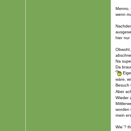
Beide Te
Menno, 
wenn man
Nachdem
ausgeset
hier nur
Obwohl, 
abschnei
Na super
Da brauc
Eige
wäre, w
Besuch 
Aber ach
Wieder 
Mittlerw
worden u
mein ers