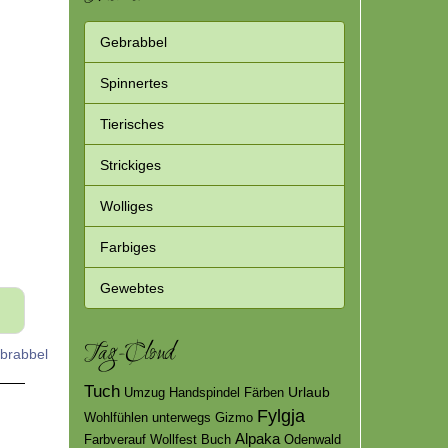
Themen
Gebrabbel
Spinnertes
Tierisches
Strickiges
Wolliges
Farbiges
Gewebtes
Tag-Cloud
brabbel
Tuch
Urlaub
Umzug
Handspindel
Färben
Fylgja
Wohlfühlen
unterwegs
Gizmo