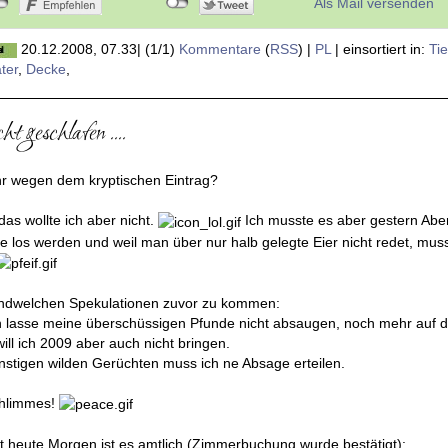
Als Mail versenden
20.12.2008, 07.33
|
(1/1)
Kommentare
(
RSS
) |
PL
|
einsortiert in:
Ti
ter
,
Decke
,
t geschlafen ....
ihr wegen dem kryptischen Eintrag?
as wollte ich aber nicht.
Ich musste es aber gestern Ab
e los werden und weil man über nur halb gelegte Eier nicht redet, mus
ndwelchen Spekulationen zuvor zu kommen:
ch lasse meine überschüssigen Pfunde nicht absaugen, noch mehr auf d
ll ich 2009 aber auch nicht bringen.
nstigen wilden Gerüchten muss ich ne Absage erteilen.
chlimmes!