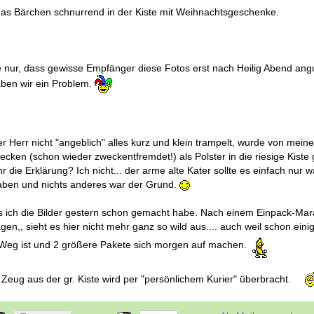
t das Bärchen schnurrend in der Kiste mit Weihnachtsgeschenke.
e nur, dass gewisse Empfänger diese Fotos erst nach Heilig Abend ang
aben wir ein Problem.
r Herr nicht "angeblich" alles kurz und klein trampelt, wurde von mei
cken (schon wieder zweckentfremdet!) als Polster in die riesige Kiste 
hr die Erklärung? Ich nicht... der arme alte Kater sollte es einfach nur
aben und nichts anderes war der Grund.
s ich die Bilder gestern schon gemacht habe. Nach einem Einpack-Ma
gen,, sieht es hier nicht mehr ganz so wild aus.... auch weil schon eini
Weg ist und 2 größere Pakete sich morgen auf machen.
Zeug aus der gr. Kiste wird per "persönlichem Kurier" überbracht.