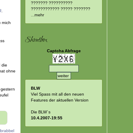
stytot:
??????? ??????????
???????????? ????? ???????
R
.
...
mehr
u mich
Shoutbox
ass
Captcha Abfrage
 die
nat ohne
BLW
 gestern
Viel Spass mit all den neuen
ufel
Features der aktuellen Version
Die BLW´s
10.4.2007-19:55