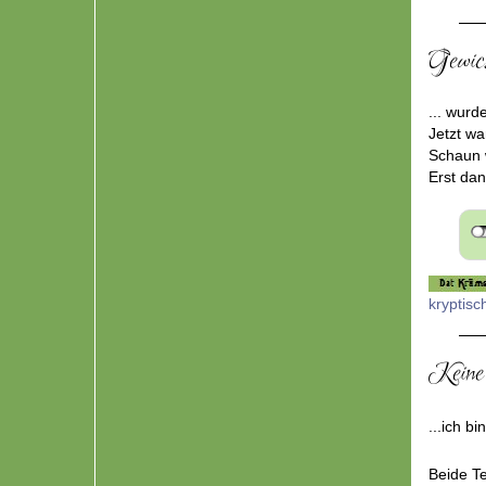
Gewich
... wurd
Jetzt wa
Schaun 
Erst dan
kryptisc
Keine 
...ich 