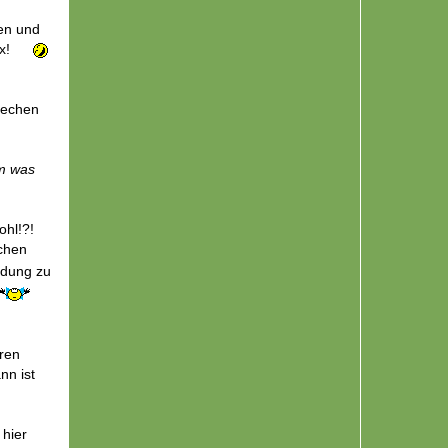
en und
ix!
prechen
m was
ohl!?!
lchen
ndung zu
oren
nn ist