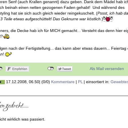
r vermisst was in diesem Beitrag? Die Hexe? Keine Angst, sie hat auch
ihren Senf (auch Krallen genannt) dazu geben. Dank dem Mädel hab ic
lich beinah einen netten gezogenen Faden gehabt! Und während des
yling hat sie sich auch gleich wieder reingekuschelt. (
Pssst, ich hab d
 3 Teile etwas aufgeschüttelt! Das Geknurre war köstlich
.)
ners, die Decke hab ich für MICH gemacht... Versteht das denn hier ei
d?
olgen nach der Fertigstellung... das kann aber etwas dauern... Feiertag
an!
Als Mail versenden
17.12.2008, 06.50
|
(0/0)
Kommentare
|
PL
|
einsortiert in:
Gewebte
 gedreht.....
icht wirklich was passiert.