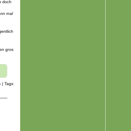
 hier
h doch
ann mal
gentlich
 en gros
s
|
Tags: