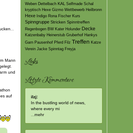
Alpaka
Farbverauf
Wollfest
Buch
Odenwald
KAL
Weben
Dettelbach
Selfmade
Schal
kryptisch
Hexe Gizmo
Wettbewerb
Heilbronn
Hexe
Indigo
Rona
Fischer
Kurs
Spinngruppe
Stricken
Spinntreffen
Decke
ucken...
Regenbogen
BW
Kater
Holunder
Katzenbaby
Heinerstub
Gruberhof
Hankys
Treffen
Garn
Pausenhof
Pferd
Filz
Katze
Verein
Jacke
Spinntag
Freyja
Links
nem Mann
gelegt.
 warm und
Letzte Kommentare
rathon
ges auf
ilzj:
In the bustling world of news,
where every mi
...
mehr