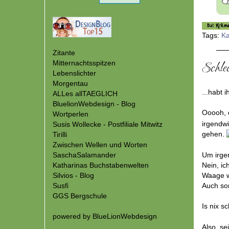
Tags:
Ka
Zitante
Mitternachtsspitzen
Schlech
Lebenslichter
Morgentau
...habt 
ALLes allTAEGLICH
BluelionWebdesign - Blog
Ooooh, d
Wortperlen
irgendwi
Susis Wollecke - Postfiliale Mitwitz
gehen.
Tirilli
Zwischen Wellen und Worten
SaschaSalamander
Um irge
Katharinas Buchstabenwelten
Nein, i
Silvios - Blog
Waage wi
Susfi
Auch so
GGS Bergschule
Is nix s
powered by
BlueLionWebdesign