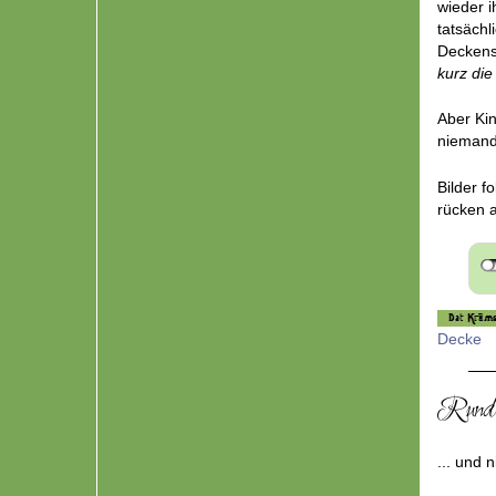
Wie`? Ih
wieder 
tatsäch
Deckenst
kurz die
Aber Kin
nieman
Bilder f
rücken 
Decke
Runden
... und n