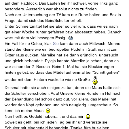
auf dem Paddock. Das Laufen fiel ihr schwer, vorne links ganz
besonders. Äusserlich war absolut nichts zu finden.
Nach der Untersuchung der TA kam nur Ruhe halten und Box in
Frage, damit sich das Bein/Schulter erholt.
Unter Schmerzmittel lief sie aber so viel rum, dass wir es nach
gut einer Woche runter gefahren bzw. abgesetzt haben. Danach
wars mit dem viel bewegen Essig.
Ein Fall für ne Osteo, klar.
Sie
kam dann auch Mittwoch. Menno,
stand die Kleine wie ein bedröpelter Pudel im Stall, nix mit zum
Gitter raus gucken. Mareike hat sie dann gründlich untersucht
und gleich behandelt. Fylgja kannte Mareike ja schon, denn es
war schon der 2. Besuch. Beim 1. Mal hat sie Blockierungen
hinten gelöst, so dass das Mädel auf einmal bei "Schritt gehen"
wieder mit dem Hintern wackelte wie ne Große.
Diesmal hatte sie auch einiges zu tun, denn die Maus hatte sich
die Schulter verschoben. Aua! Unsere kleine Runde im Hof nach
der Behandlung lief schon ganz gut, vor allem, das Mädel hat
wieder den Kopf gehoben und sich neugierig umgeschaut. So
kenn ich meine Maus.
Nun heißt es Geduld haben..... und das mir!
Soweit es geht, bin ich jeden Tag bei ihr und verarzte sie.
Schulter mit Magnetfeld behandeln (Danke fürs Ausleihen,