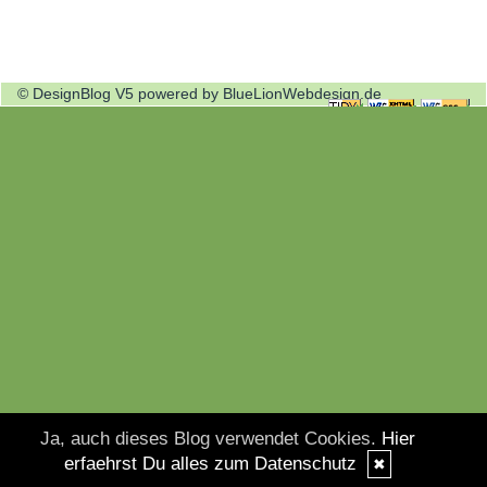
© DesignBlog V5 powered by BlueLionWebdesign.de
Ja, auch dieses Blog verwendet Cookies.
Hier
erfaehrst Du alles zum Datenschutz
✖