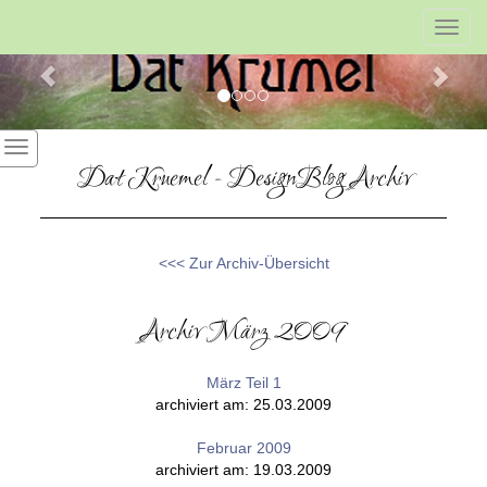
Previous
Nex
Toggl
navig
Dat Kruemel - DesignBlog Archiv
<<< Zur Archiv-Übersicht
Archiv März 2009
März Teil 1
archiviert am: 25.03.2009
Februar 2009
archiviert am: 19.03.2009