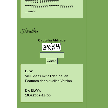
??????? ??????????
???????????? ????? ???????
...
mehr
Shoutbox
Captcha Abfrage
BLW
Viel Spass mit all den neuen
Features der aktuellen Version
Die BLW´s
10.4.2007-19:55