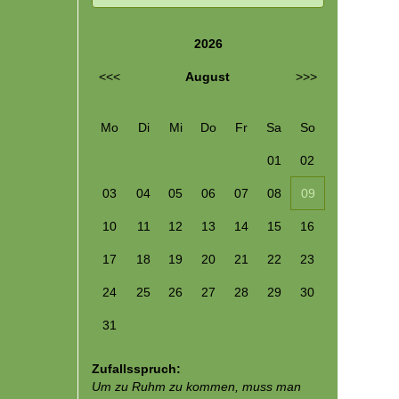
2026
<<<
August
>>>
Mo
Di
Mi
Do
Fr
Sa
So
01
02
03
04
05
06
07
08
09
10
11
12
13
14
15
16
17
18
19
20
21
22
23
24
25
26
27
28
29
30
31
Zufallsspruch:
Um zu Ruhm zu kommen, muss man