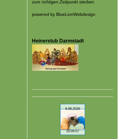
zum richtigen Zeitpunkt sterben.
powered by
BlueLionWebdesign
Heinerstub Darmstadt