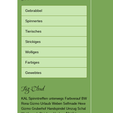
Gebrabbel
Spinnertes
Tierisches
Strickiges
Wolliges
Farbiges
Gewebtes
Tag-Cloud
KAL
Spinntreffen
unterwegs
Farbverauf
BW
Urlaub
Rona
Gizmo
Weben
Selfmade
Hexe
Gizmo
Gruberhof
Handspindel
Umzug
Schal