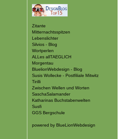
Zitante
Mitternachtsspitzen
Lebenslichter
Silvios - Blog
Wortperlen
ALLes allTAEGLICH
Morgentau
BluelionWebdesign - Blog
Susis Wollecke - Postfiliale Mitwitz
Tirilli
Zwischen Wellen und Worten
SaschaSalamander
Katharinas Buchstabenwelten
Susfi
GGS Bergschule
powered by
BlueLionWebdesign