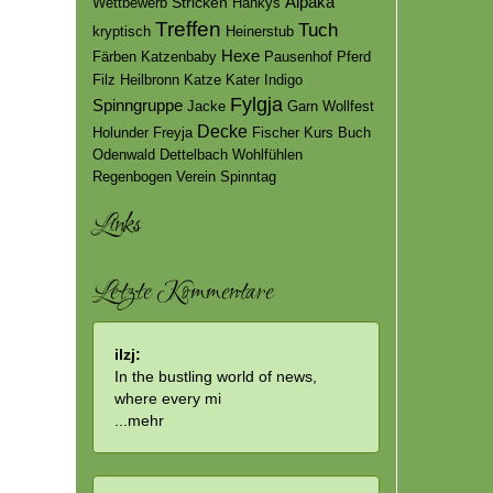
Stricken
Alpaka
Wettbewerb
Hankys
Treffen
Tuch
kryptisch
Heinerstub
Hexe
Färben
Katzenbaby
Pausenhof
Pferd
Filz
Heilbronn
Katze
Kater
Indigo
Fylgja
Spinngruppe
Jacke
Garn
Wollfest
Decke
Holunder
Freyja
Fischer
Kurs
Buch
Odenwald
Dettelbach
Wohlfühlen
Regenbogen
Verein
Spinntag
Links
Letzte Kommentare
ilzj:
In the bustling world of news,
where every mi
...
mehr