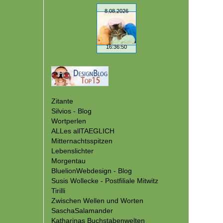
Zitante
Silvios - Blog
Wortperlen
ALLes allTAEGLICH
Mitternachtsspitzen
Lebenslichter
Morgentau
BluelionWebdesign - Blog
Susis Wollecke - Postfiliale Mitwitz
Tirilli
Zwischen Wellen und Worten
SaschaSalamander
Katharinas Buchstabenwelten