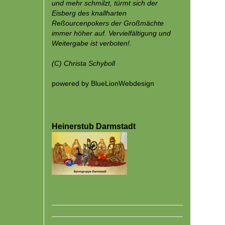
und mehr schmilzt, türmt sich der
Eisberg des knallharten
Reßourcenpokers der Großmächte
immer höher auf. Vervielfältigung und
Weitergabe ist verboten!.
(C)
Christa Schyboll
powered by
BlueLionWebdesign
Heinerstub Darmstadt