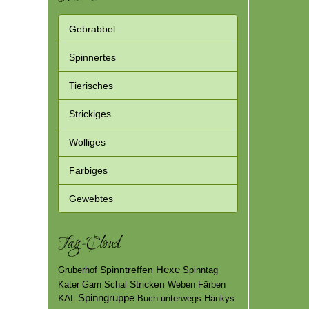
Gebrabbel
Spinnertes
Tierisches
Strickiges
Wolliges
Farbiges
Gewebtes
Tag-Cloud
Hexe
Spinntreffen
Gruberhof
Spinntag
Stricken
Kater
Garn
Schal
Weben
Färben
KAL
Spinngruppe
Buch
unterwegs
Hankys