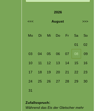
2026
<<<
August
>>>
Mo
Di
Mi
Do
Fr
Sa
So
01
02
03
04
05
06
07
08
09
10
11
12
13
14
15
16
17
18
19
20
21
22
23
24
25
26
27
28
29
30
31
Zufallsspruch:
Während das Eis der Gletscher mehr