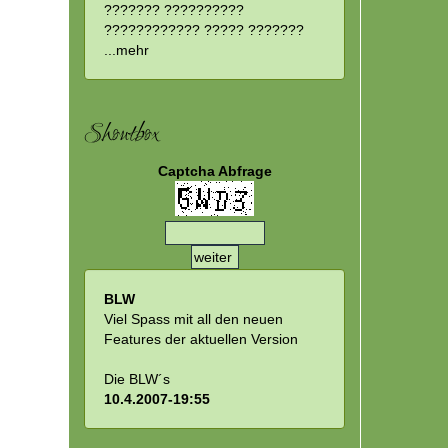
??????? ??????????
???????????? ????? ???????
...
mehr
Shoutbox
Captcha Abfrage
BLW
Viel Spass mit all den neuen
Features der aktuellen Version
Die BLW´s
10.4.2007-19:55