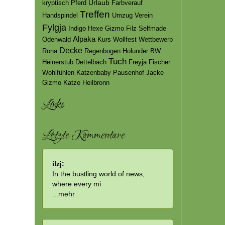
Urlaub
kryptisch
Pferd
Farbverauf
Treffen
Handspindel
Umzug
Verein
Fylgja
Indigo
Hexe Gizmo
Filz
Selfmade
Alpaka
Odenwald
Kurs
Wollfest
Wettbewerb
Decke
Rona
Regenbogen
Holunder
BW
Tuch
Heinerstub
Dettelbach
Freyja
Fischer
Wohlfühlen
Katzenbaby
Pausenhof
Jacke
Gizmo
Katze
Heilbronn
Links
Letzte Kommentare
ilzj:
In the bustling world of news,
where every mi
...
mehr