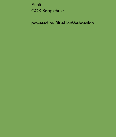
Susfi
GGS Bergschule
powered by
BlueLionWebdesign