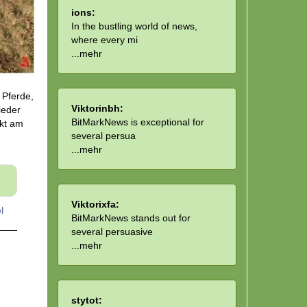
ions:
In the bustling world of news,
where every mi
...
mehr
 Pferde,
Viktorinbh:
ieder
BitMarkNews is exceptional for
ekt am
several persua
...
mehr
Viktorixfa:
l
BitMarkNews stands out for
several persuasive
...
mehr