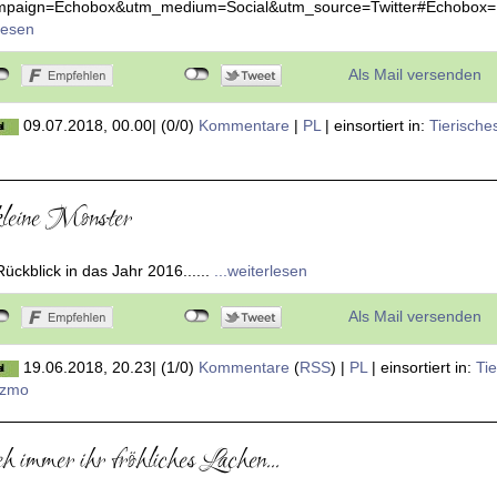
6607-fa91-46de-8f2e-eab9f9362c1b.html?
mpaign=Echobox&utm_medium=Social&utm_source=Twitter#Echobox
rlesen
Als Mail versenden
09.07.2018, 00.00
|
(0/0)
Kommentare
|
PL
|
einsortiert in:
Tierische
leine Monster
Rückblick in das Jahr 2016......
...weiterlesen
Als Mail versenden
19.06.2018, 20.23
|
(1/0)
Kommentare
(
RSS
) |
PL
|
einsortiert in:
Ti
izmo
h immer ihr fröhliches Lachen...