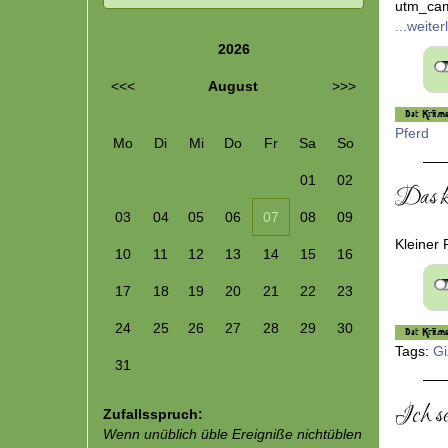
91.59bb
Spinnertes
utm_ca
...weite
2026
<<<
August
>>>
Pferd
Mo
Di
Mi
Do
Fr
Sa
So
01
02
Das k
03
04
05
06
07
08
09
Kleiner 
10
11
12
13
14
15
16
17
18
19
20
21
22
23
24
25
26
27
28
29
30
Tags:
G
31
Ich se
Zufallsspruch: