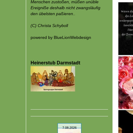
Wenn unüblich üble Ereigniße nichtüblen
Menschen zustoßen, müßen unüble
Ereigniße deshalb nicht zwangsläufig
den übelsten paßieren..
(C)
Christa Schyboll
powered by
BlueLionWebdesign
Heinerstub Darmstadt