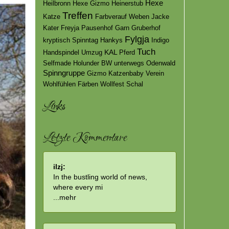
Urlaub
Dettelbach
Fischer
Wettbewerb
Hexe
Heilbronn
Hexe Gizmo
Heinerstub
Treffen
Katze
Farbverauf
Weben
Jacke
Kater
Freyja
Pausenhof
Garn
Gruberhof
Fylgja
kryptisch
Spinntag
Hankys
Indigo
Tuch
KAL
Handspindel
Umzug
Pferd
Selfmade
Holunder
BW
unterwegs
Odenwald
Spinngruppe
Gizmo
Katzenbaby
Verein
Wohlfühlen
Färben
Wollfest
Schal
Links
Letzte Kommentare
ilzj:
In the bustling world of news,
where every mi
...
mehr