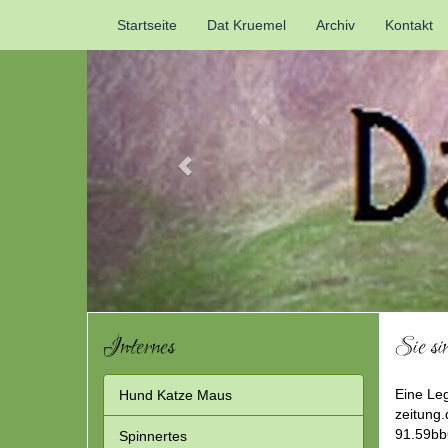
Previous
Startseite
Dat Kruemel
Archiv
Kontakt
Internes
Sie si
Eine Leg
Hund Katze Maus
zeitung.