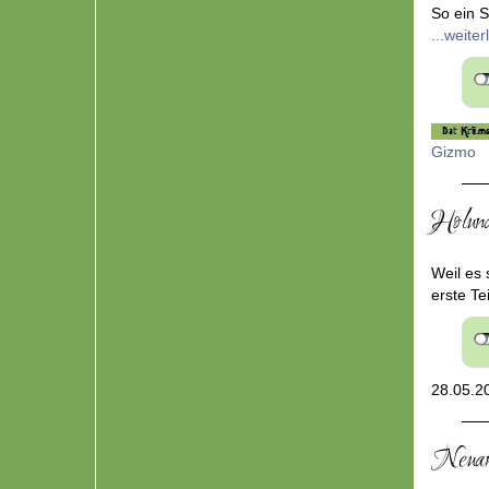
So ein S
...weite
Gizmo
Holund
Weil es 
erste Te
28.05.2
Neuan