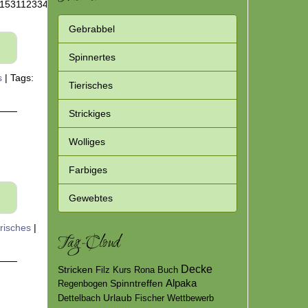
Themen
=1531123346
Gebrabbel
Spinnertes
s
|
Tags:
Tierisches
Strickiges
Wolliges
Farbiges
Gewebtes
erisches
|
Tag-Cloud
Decke
Stricken
Filz
Kurs
Rona
Buch
Spinntreffen
Alpaka
Regenbogen