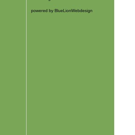
GGS Bergschule
powered by
BlueLionWebdesign