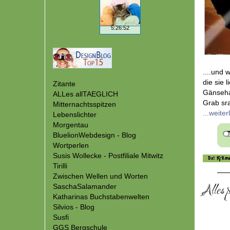
....und
die sie 
Zitante
Gänsehau
ALLes allTAEGLICH
Grab sra
Mitternachtsspitzen
...weite
Lebenslichter
Morgentau
BluelionWebdesign - Blog
Wortperlen
Susis Wollecke - Postfiliale Mitwitz
Tirilli
Zwischen Wellen und Worten
SaschaSalamander
Alles p
Katharinas Buchstabenwelten
Silvios - Blog
Susfi