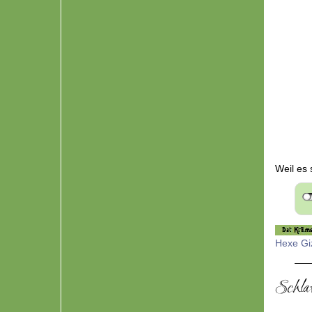
Weil es 
Hexe G
Schla