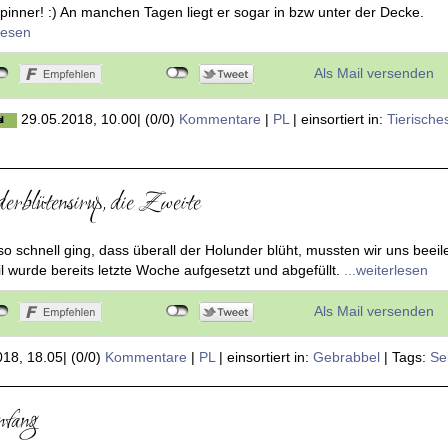
pinner! :) An manchen Tagen liegt er sogar in bzw unter der Decke.
rlesen
Als Mail versenden
29.05.2018, 10.00
|
(0/0)
Kommentare
|
PL
|
einsortiert in:
Tierische
erblütensirup, die Zweite
so schnell ging, dass überall der Holunder blüht, mussten wir uns beeil
il wurde bereits letzte Woche aufgesetzt und abgefüllt.
...weiterlesen
Als Mail versenden
018, 18.05
|
(0/0)
Kommentare
|
PL
|
einsortiert in:
Gebrabbel
|
Tags:
Se
fang