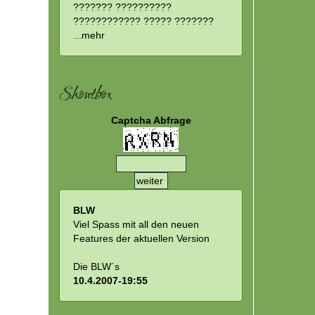
stytot:
??????? ??????????
???????????? ????? ???????
...
mehr
Shoutbox
Captcha Abfrage
BLW
Viel Spass mit all den neuen
Features der aktuellen Version
Die BLW´s
10.4.2007-19:55