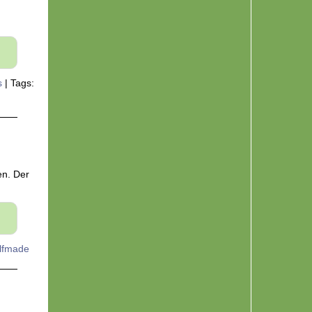
s
|
Tags:
en. Der
lfmade