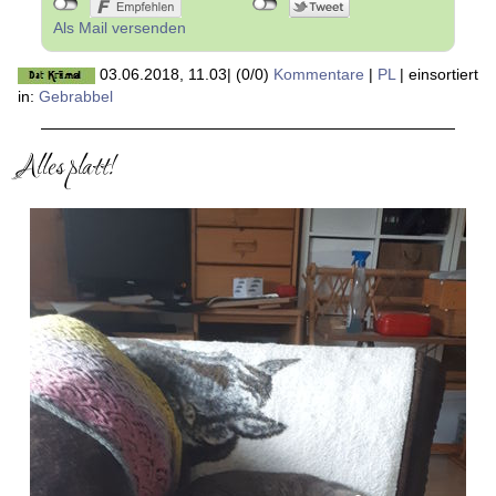
Als Mail versenden
03.06.2018, 11.03
|
(0/0)
Kommentare
|
PL
|
einsortiert
in:
Gebrabbel
Alles platt!