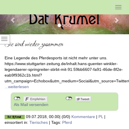
Previous
Nex
Toggl
navig
Sie sind wieder zusammen
Eine Legende des Pferdesports ist nicht mehr unter uns.
https://www.stuttgarter-zeitung.de/inhalt.hans-guenter-winkler-
legendaerer-springreiter-stirbt-mit-91.59bb6607-fa91-46de-8f2e-
eab9f9362c1b.html?
utm_campaign=Echobox&utm_medium=Social&utm_source=Twitte
...weiterlesen
Als Mail versenden
09.07.2018, 00.00
|
(0/0)
Kommentare
|
PL
|
einsortiert in:
Tierisches
|
Tags:
Pferd