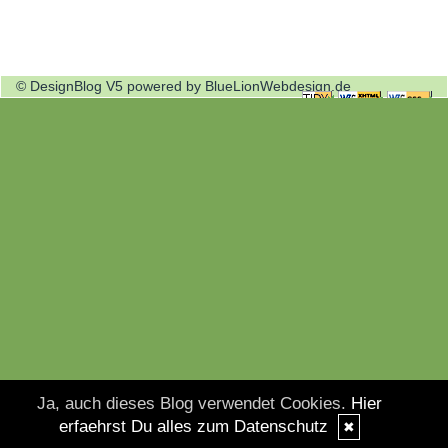
© DesignBlog V5 powered by BlueLionWebdesign.de
Ja, auch dieses Blog verwendet Cookies.
Hier
erfaehrst Du alles zum Datenschutz
✖