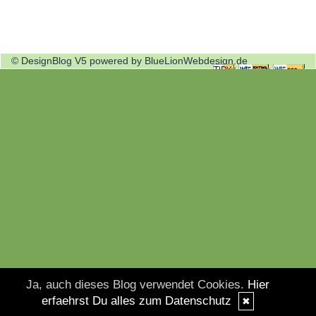
© DesignBlog V5 powered by BlueLionWebdesign.de
Ja, auch dieses Blog verwendet Cookies.
Hier
erfaehrst Du alles zum Datenschutz
✖