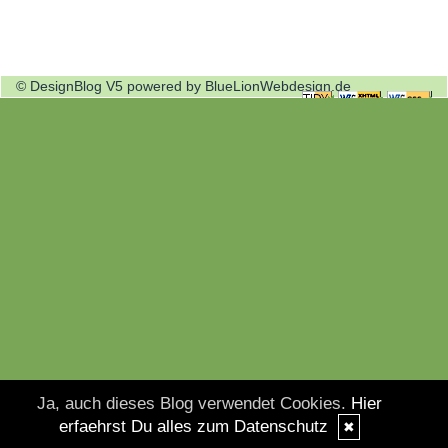
© DesignBlog V5 powered by BlueLionWebdesign.de
Ja, auch dieses Blog verwendet Cookies.
Hier
erfaehrst Du alles zum Datenschutz
✖