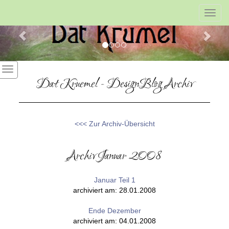
Previous
Nex
Toggl
navig
Dat Kruemel - DesignBlog Archiv
<<< Zur Archiv-Übersicht
Archiv Januar 2008
Januar Teil 1
archiviert am: 28.01.2008
Ende Dezember
archiviert am: 04.01.2008