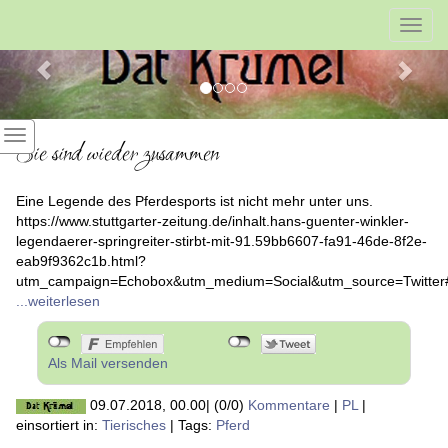
Previous
Nex
Toggl
navig
Sie sind wieder zusammen
Eine Legende des Pferdesports ist nicht mehr unter uns.
https://www.stuttgarter-zeitung.de/inhalt.hans-guenter-winkler-
legendaerer-springreiter-stirbt-mit-91.59bb6607-fa91-46de-8f2e-
eab9f9362c1b.html?
utm_campaign=Echobox&utm_medium=Social&utm_source=Twitte
...weiterlesen
Als Mail versenden
09.07.2018, 00.00
|
(0/0)
Kommentare
|
PL
|
einsortiert in:
Tierisches
|
Tags:
Pferd