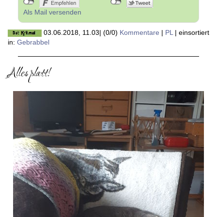
Als Mail versenden
03.06.2018, 11.03
|
(0/0)
Kommentare
|
PL
|
einsortiert
in:
Gebrabbel
Alles platt!