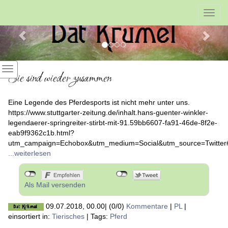
Previous
Nex
Toggl
navig
Sie sind wieder zusammen
Eine Legende des Pferdesports ist nicht mehr unter uns.
https://www.stuttgarter-zeitung.de/inhalt.hans-guenter-winkler-
legendaerer-springreiter-stirbt-mit-91.59bb6607-fa91-46de-8f2e-
eab9f9362c1b.html?
utm_campaign=Echobox&utm_medium=Social&utm_source=Twitte
...weiterlesen
Als Mail versenden
09.07.2018, 00.00
|
(0/0)
Kommentare
|
PL
|
einsortiert in:
Tierisches
|
Tags:
Pferd