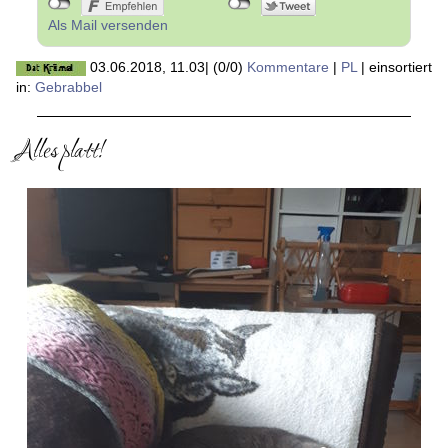
Als Mail versenden
03.06.2018, 11.03
|
(0/0)
Kommentare
|
PL
|
einsortiert
in:
Gebrabbel
Alles platt!