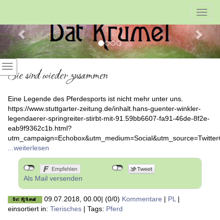
Previous
Nex
Toggl
navig
Sie sind wieder zusammen
Eine Legende des Pferdesports ist nicht mehr unter uns.
https://www.stuttgarter-zeitung.de/inhalt.hans-guenter-winkler-
legendaerer-springreiter-stirbt-mit-91.59bb6607-fa91-46de-8f2e-
eab9f9362c1b.html?
utm_campaign=Echobox&utm_medium=Social&utm_source=Twitte
...weiterlesen
Als Mail versenden
09.07.2018, 00.00
|
(0/0)
Kommentare
|
PL
|
einsortiert in:
Tierisches
|
Tags:
Pferd