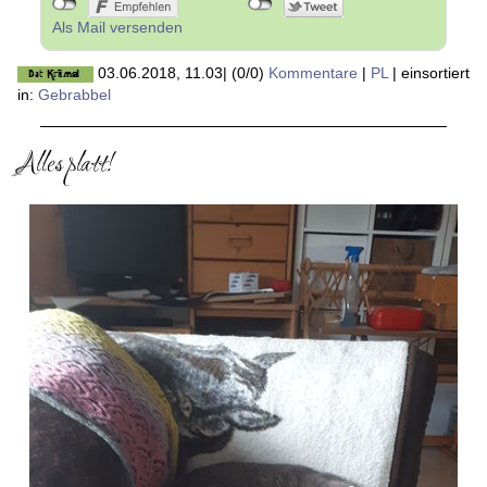
Als Mail versenden
03.06.2018, 11.03
|
(0/0)
Kommentare
|
PL
|
einsortiert
in:
Gebrabbel
Alles platt!