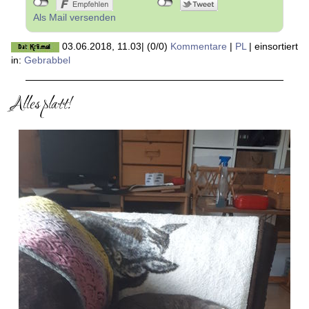
Als Mail versenden
03.06.2018, 11.03
|
(0/0)
Kommentare
|
PL
|
einsortiert
in:
Gebrabbel
Alles platt!