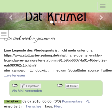
Previous
Nex
Toggl
navig
Sie sind wieder zusammen
Eine Legende des Pferdesports ist nicht mehr unter uns.
https://www.stuttgarter-zeitung.de/inhalt.hans-guenter-winkler-
legendaerer-springreiter-stirbt-mit-91.59bb6607-fa91-46de-8f2e-
eab9f9362c1b.html?
utm_campaign=Echobox&utm_medium=Social&utm_source=Twitte
...weiterlesen
Als Mail versenden
09.07.2018, 00.00
|
(0/0)
Kommentare
|
PL
|
einsortiert in:
Tierisches
|
Tags:
Pferd