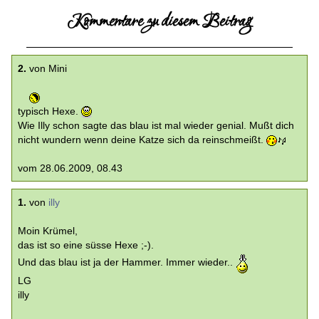
Kommentare zu diesem Beitrag
2.
von Mini
typisch Hexe.
Wie Illy schon sagte das blau ist mal wieder genial. Mußt dich
nicht wundern wenn deine Katze sich da reinschmeißt.
vom 28.06.2009, 08.43
1.
von
illy
Moin Krümel,
das ist so eine süsse Hexe ;-).
Und das blau ist ja der Hammer. Immer wieder..
LG
illy