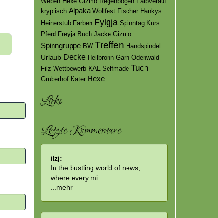
Weben
Hexe Gizmo
Regenbogen
Farbverauf
Alpaka
kryptisch
Wollfest
Fischer
Hankys
Fylgja
Heinerstub
Färben
Spinntag
Kurs
Pferd
Freyja
Buch
Jacke
Gizmo
Treffen
Spinngruppe
BW
Handspindel
Decke
Urlaub
Heilbronn
Garn
Odenwald
Tuch
KAL
Filz
Wettbewerb
Selfmade
Hexe
Gruberhof
Kater
Links
Letzte Kommentare
ilzj:
In the bustling world of news,
where every mi
...
mehr