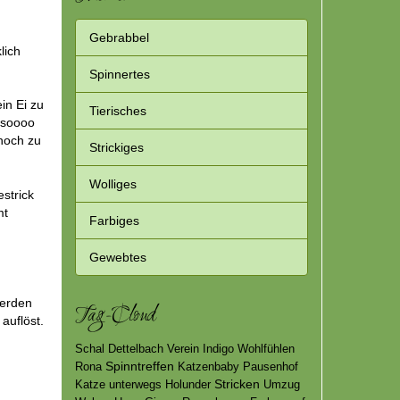
Gebrabbel
lich
Spinnertes
in Ei zu
Tierisches
 soooo
 hoch zu
Strickiges
Wolliges
strick
mt
Farbiges
Gewebtes
werden
Tag-Cloud
 auflöst.
Schal
Dettelbach
Verein
Indigo
Wohlfühlen
Spinntreffen
Rona
Katzenbaby
Pausenhof
Stricken
Katze
unterwegs
Holunder
Umzug