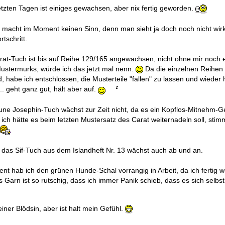
etzten Tagen ist einiges gewachsen, aber nix fertig geworden.
 macht im Moment keinen Sinn, denn man sieht ja doch noch nicht wirk
rtschritt.
at-Tuch ist bis auf Reihe 129/165 angewachsen, nicht ohne mir noch e
ustermurks, würde ich das jetzt mal nenn.
Da die einzelnen Reihen
d, habe ich entschlossen, die Musterteile "fallen" zu lassen und wieder
... geht ganz gut, hält aber auf.
ne Josephin-Tuch wächst zur Zeit nicht, da es ein Kopflos-Mitnehm-Ge
k, ich hätte es beim letzten Mustersatz des Carat weiternadeln soll, stim
 das Sif-Tuch aus dem Islandheft Nr. 13 wächst auch ab und an.
t hab ich den grünen Hunde-Schal vorrangig in Arbeit, da ich fertig 
das Garn ist so rutschig, dass ich immer Panik schieb, dass es sich selbst
reiner Blödsin, aber ist halt mein Gefühl.