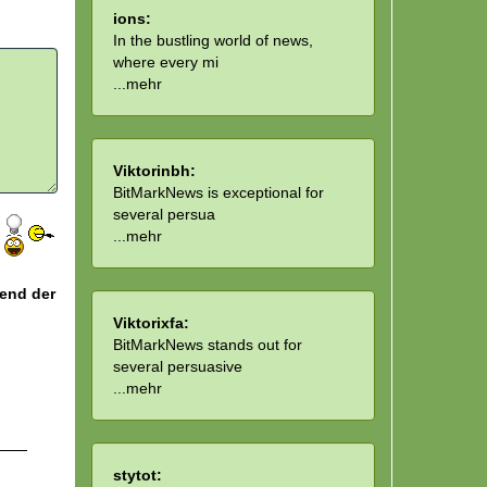
ions:
In the bustling world of news,
where every mi
...
mehr
Viktorinbh:
BitMarkNews is exceptional for
several persua
...
mehr
hend der
Viktorixfa:
BitMarkNews stands out for
several persuasive
...
mehr
stytot: