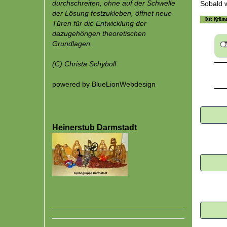
durchschreiten, ohne auf der Schwelle
Sobald w
der Lösung festzukleben, öffnet neue
Türen für die Entwicklung der
dazugehörigen theoretischen
Grundlagen..
(C)
Christa Schyboll
powered by
BlueLionWebdesign
Heinerstub Darmstadt