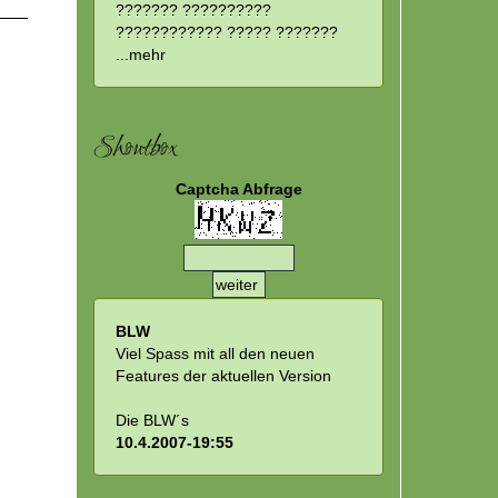
??????? ??????????
???????????? ????? ???????
...
mehr
Shoutbox
Captcha Abfrage
BLW
Viel Spass mit all den neuen
Features der aktuellen Version
Die BLW´s
10.4.2007-19:55