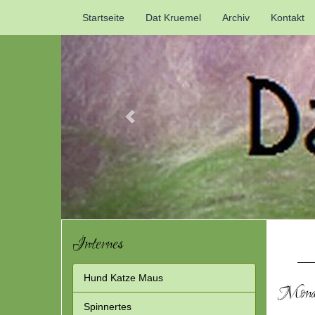
Previous
Startseite
Dat Kruemel
Archiv
Kontakt
Internes
Hund Katze Maus
Monat
Spinnertes