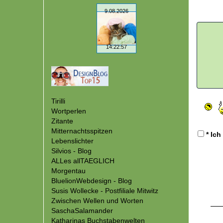
Tirilli
Wortperlen
Zitante
Mitternachtsspitzen
* Ich
Lebenslichter
Silvios - Blog
ALLes allTAEGLICH
Morgentau
BluelionWebdesign - Blog
Susis Wollecke - Postfiliale Mitwitz
Zwischen Wellen und Worten
SaschaSalamander
Katharinas Buchstabenwelten