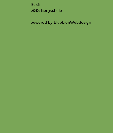
Susfi
GGS Bergschule
powered by
BlueLionWebdesign