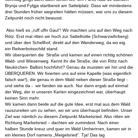
Sonntag gings dann auch schon los. Um Punkt halb 10 standen
Brynja und Fylgja startbereit am Sattelplatz. Dass wir mindestens
drei Stunden früher wegreiten hätten müssen, war uns zu diesem
Zeitpunkt noch nicht bewusst.
Also hieß es „ruff uffn Gaul“! Wir machten uns auf den Weg nach
Rötz. Erst mal ritten wir hoch zur Sattelhütte (Schwarzwihrberg)
und über den Schellhof, direkt auf den Wanderweg, da wo eig.
ein Reitverbotsschild stand.
Wir überquerten die Straße und kamen auf einen richtig schönen
Wald- und Wiesenweg. Kennt ihr die Straße, die von Rötz nach
Neukirchen- Balbini hochführt? Genau da mussten wir hin und die
ÜBERQUEREN. Wir fixierten uns auf eine Kapelle (was eigentlich
falsch war!), die genau in dem Wald neben dieser Straße liegt -
und siehe da - wir fanden sie auch. Nur dann ergab auf einmal
der Weg, der in unseren Karten eingezeichnet war, überhaupt
keinen Sinn mehr.
Wir kamen dann beide auf die gute Idee, erst mal aus dem Wald
rauszureiten um zu sehen, wo wir uns überhaupt befinden. Unser
Ziel war nämlich zu diesem Zeitpunkt Marketsried. Also ritten wir
Richtung Marketsried – dachten wir zumindest. Nach einer
halben Stunde kreuz und quer im Wald Umherirren, kamen wir in
ein kleines Dorf namens „Meigelsried“. Tja! Das lag