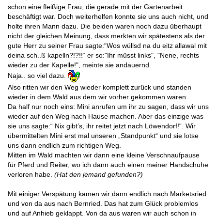
Seele, die wir um Hilfe bitten wollten. Da entdeckten wir auch
schon eine fleißige Frau, die gerade mit der Gartenarbeit
beschäftigt war. Doch weiterhelfen konnte sie uns auch nicht, und
holte ihren Mann dazu. Die beiden waren noch dazu überhaupt
nicht der gleichen Meinung, dass merkten wir spätestens als der
gute Herr zu seiner Frau sagte:“Wos wüllsd na du eitz allawal mit
deina sch..ß kapelln?!?!!“ er so:"Ihr müsst links", "Nene, rechts
wieder zu der Kapelle!", meinte sie andauernd.
Naja.. so viel dazu.
Also ritten wir den Weg wieder komplett zurück und standen
wieder in dem Wald aus dem wir vorher gekommen waren.
Da half nur noch eins: Mini anrufen um ihr zu sagen, dass wir uns
wieder auf den Weg nach Hause machen. Aber das einzige was
sie uns sagte:“ Nix gibt’s, ihr reitet jetzt nach Löwendorf!“. Wir
übermittelten Mini erst mal unseren „Standpunkt“ und sie lotse
uns dann endlich zum richtigen Weg.
Mitten im Wald machten wir dann eine kleine Verschnaufpause
für Pferd und Reiter, wo ich dann auch einen meiner Handschuhe
verloren habe.
(Hat den jemand gefunden?)
Mit einiger Verspätung kamen wir dann endlich nach Marketsried
und von da aus nach Bernried. Das hat zum Glück problemlos
und auf Anhieb geklappt. Von da aus waren wir auch schon in