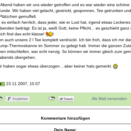
 Abend haben wir uns wieder getroffen und es war wieder eine schöne
Runde. Wir haben viel gelacht, gestrickt, gesponnen, Tee getrunken un
Plätzchen gemuffelt.
e es einfach herrlich, dass jeder, wie er Lust hat, irgend etwas Leckeres
benden beiträgt. Es ist ja, weiß Gott, keine Pflicht... es geschieht ganz 
ich find das echt klasse!
!
n auch unsere 2 l Tee komplett verdrückt. Ich bin froh, dass ich mir di
ump-Thermoskanne im Sommer zu gelegt hab. Immer die ganzen Zut
en mitschleifen, war echt nervig. So können wir immer gleich zum gem
s abends übergehen.
ir haben sogar etwas überzogen....aber keiner hats gemerkt.
23.11.2007, 10.07
Als Mail versenden
Kommentare hinzufügen
Dein Name: