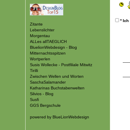
* Ich
Zitante
Lebenslichter
Morgentau
ALLes allTAEGLICH
BluelionWebdesign - Blog
Mitternachtsspitzen
Wortperlen
Susis Wollecke - Postfiliale Mitwitz
Tirilli
Zwischen Wellen und Worten
SaschaSalamander
Katharinas Buchstabenwelten
Silvios - Blog
Susfi
GGS Bergschule
powered by
BlueLionWebdesign