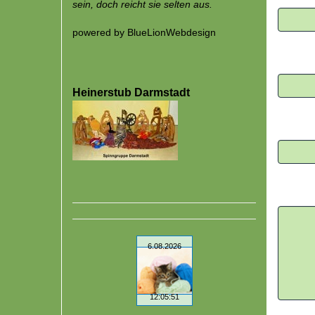
sein, doch reicht sie selten aus.
powered by
BlueLionWebdesign
Heinerstub Darmstadt