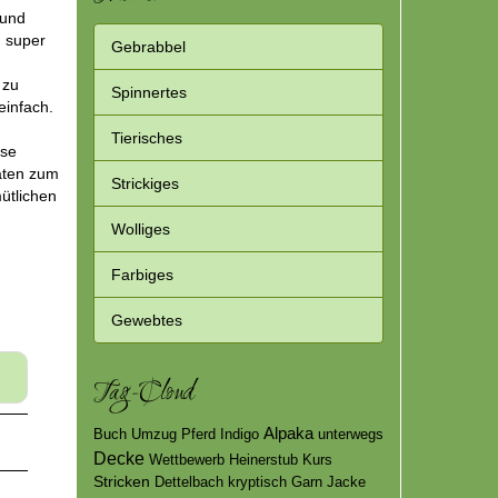
 und
d super
Gebrabbel
 zu
Spinnertes
einfach.
Tierisches
ese
aten zum
Strickiges
ütlichen
Wolliges
Farbiges
Gewebtes
Tag-Cloud
Alpaka
Buch
Umzug
Pferd
Indigo
unterwegs
Decke
Wettbewerb
Heinerstub
Kurs
Stricken
Dettelbach
kryptisch
Garn
Jacke