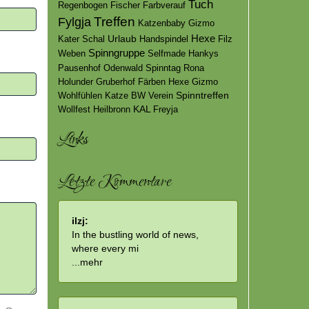
Tuch
Regenbogen
Fischer
Farbverauf
Treffen
Fylgja
Katzenbaby
Gizmo
Hexe
Urlaub
Kater
Schal
Handspindel
Filz
Spinngruppe
Weben
Selfmade
Hankys
Pausenhof
Odenwald
Spinntag
Rona
Holunder
Gruberhof
Färben
Hexe Gizmo
Spinntreffen
Wohlfühlen
Katze
BW
Verein
KAL
Wollfest
Heilbronn
Freyja
Links
Letzte Kommentare
ilzj:
In the bustling world of news,
where every mi
...
mehr