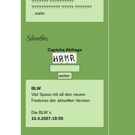
??????? ??????????
???????????? ????? ???????
...
mehr
Shoutbox
Captcha Abfrage
BLW
Viel Spass mit all den neuen
Features der aktuellen Version
Die BLW´s
10.4.2007-19:55