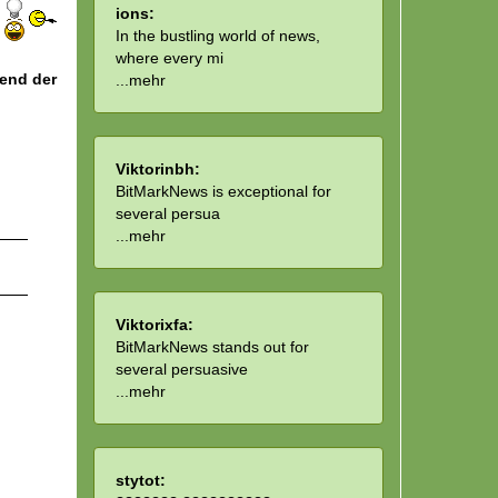
ions:
In the bustling world of news,
where every mi
hend der
...
mehr
Viktorinbh:
BitMarkNews is exceptional for
several persua
...
mehr
Viktorixfa:
BitMarkNews stands out for
several persuasive
...
mehr
stytot: