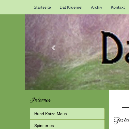
Previous
Startseite
Dat Kruemel
Archiv
Kontakt
Internes
Hund Katze Maus
Geste
Spinnertes