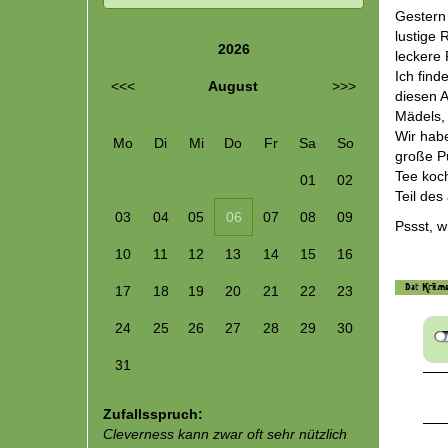
Gestern
lustige 
2026
leckere 
Ich find
<<<
August
>>>
diesen A
Mädels, 
Wir habe
Mo
Di
Mi
Do
Fr
Sa
So
große P
Tee koch
01
02
Teil de
03
04
05
06
07
08
09
Pssst, w
10
11
12
13
14
15
16
17
18
19
20
21
22
23
24
25
26
27
28
29
30
31
Zufallsspruch:
Cleverness kann zwar oft sehr nützlich