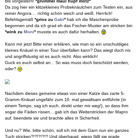
Bis vorgestern!
*
grummel maul hüpf motz
*
Da zog hier ein klitzekleines Probeknäulchen zum Testen ein, aus
reiner Angora.... richtig schön weich und weiß. Herrlich!
Befehlsgemäß
*
grins zu
Gabi
*
hab ich die Maschenprobe
begonnen und da ich grad eh das Fischer-Muster am stricken bin
*
wink zu
Moni
*
musste es auch dafür herhalten.
Kann mir jetzt Bitte einer erklären, wie man so ein unschuldiges
kleines Knäuel in einer Tour überfallen kann? Das wiegt doch nix
und angriffslustig ist es auch nicht. Also wirklich!
Guck es euch selbst an... So was muss doch beschützt werden,
oder?
Nachdem dieses gemeine etwas von einer Katze das zarte 5-
Gramm-Knäuel ungefähr zum 10. mal gewaltsam entführte (in
einem Tempo, sag ich euch, direkt unter mir weg!), so dass ihm
sogar die Fäden rissen... gab ich das Weiterstricken der Mapro
auf, beendete sie und brachte alles in Sicherheit.
Und nu? Wie, bitte schön, soll ich mit dem Garn nun ein ganzes
Tuch stricken?!?!?!?!? Und überhaupt, wieso fällt sie grade