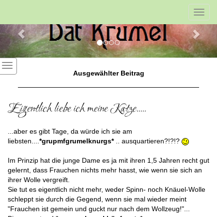
Previous
Nex
Toggl
navig
Ausgewählter Beitrag
Eigentlich liebe ich meine Katze.....
...aber es gibt Tage, da würde ich sie am
liebsten....
*
grupmfgrumelknurgs
*
.. ausquartieren?!?!?
Im Prinzip hat die junge Dame es ja mit ihren 1,5 Jahren recht gut
gelernt, dass Frauchen nichts mehr hasst, wie wenn sie sich an
ihrer Wolle vergreift.
Sie tut es eigentlich nicht mehr, weder Spinn- noch Knäuel-Wolle
schleppt sie durch die Gegend, wenn sie mal wieder meint
"Frauchen ist gemein und guckt nur nach dem Wollzeug!"...