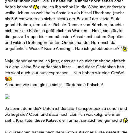
(früher undenkbar... die TA hätte ihn ja immer noch sehen oder
hören können!
) und ich ihn schnell in die Wohnung entlassen
wollte. Ich muss wohl beim Abstellen ein bissel Überhang (mehr
als 5-6 cm waren es sicher nicht!) der Box auf der letzte Stufe
gehabt haben, denn der nächste Rumser von Bärchen, brachte
nicht nur die Kiste ins gefährlich ins Wanken... Nein, sie stürzte
die ganze Treppe bis zum nächsten Absatz mit lautem Gepolter
und wilden Drehungen runter. Ooops, hat der Herr mich da
angefunkelt. Wieso? Keine Ahnung... Hab ich getobt oder er?
Naja, daher vermute ich jetzt, dass er sich nicht mehr so einfach
in diese kleine Box verfachten lässt.... und diese Gedanken hab
ich wohl auch laut ausgesprochen... Nun haben wir eine Große!
Aaaaber, wie man gleich sieht... für den/die Falsche!
Ja spinnt denn die? Unten ist die alte Transportbox zu sehen und
wo liegt sie? Oben und dazu noch ziemlich wackelig, wie man
sieht. Knalltüte, diese Katze, die Tür hat sie auch bei gemacht!
PS: Frauchen hat sie nach dem Foto auf sicher Füße gestellt, die