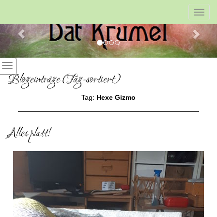
Previous
Nex
Toggl
navig
Blogeinträge (Tag-sortiert)
Tag:
Hexe Gizmo
Alles platt!