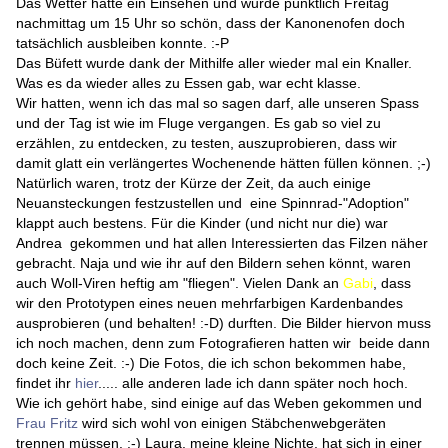
Das Wetter hatte ein Einsehen und wurde pünktlich Freitag
nachmittag um 15 Uhr so schön, dass der Kanonenofen doch
tatsächlich ausbleiben konnte.
:-P
Das Büfett wurde dank der Mithilfe aller wieder mal ein Knaller.
Was es da wieder alles zu Essen gab, war echt klasse.
Wir hatten, wenn ich das mal so sagen darf, alle unseren Spass
und der Tag ist wie im Fluge vergangen. Es gab so viel zu
erzählen, zu entdecken, zu testen, auszuprobieren, dass wir
damit glatt ein verlängertes Wochenende hätten füllen können.
;-)
Natürlich waren, trotz der Kürze der Zeit, da auch einige
Neuansteckungen festzustellen und eine Spinnrad-"Adoption"
klappt auch bestens. Für die Kinder (und nicht nur die) war
Andrea gekommen und hat allen Interessierten das Filzen näher
gebracht. Naja und wie ihr auf den Bildern sehen könnt, waren
auch Woll-Viren heftig am "fliegen". Vielen Dank an
Gabi
, dass
wir den Prototypen eines neuen mehrfarbigen Kardenbandes
ausprobieren (und behalten! :-D) durften. Die Bilder hiervon muss
ich noch machen, denn zum Fotografieren hatten wir beide dann
doch keine Zeit.
:-)
Die Fotos, die ich schon bekommen habe,
findet ihr
hier
..... alle anderen lade ich dann später noch hoch.
Wie ich gehört habe, sind einige auf das Weben gekommen und
Frau Fritz
wird sich wohl von einigen Stäbchenwebgeräten
trennen müssen.
:-)
Laura, meine kleine Nichte, hat sich in einer