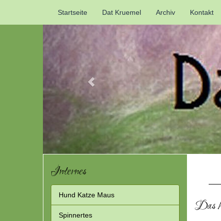
Previous
Startseite
Dat Kruemel
Archiv
Kontakt
Internes
Hund Katze Maus
Das ha
Spinnertes