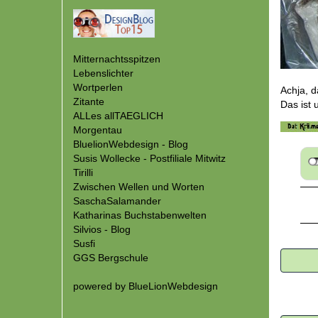
Mitternachtsspitzen
Lebenslichter
Wortperlen
Achja, d
Zitante
Das ist
ALLes allTAEGLICH
Morgentau
BluelionWebdesign - Blog
Susis Wollecke - Postfiliale Mitwitz
Tirilli
Zwischen Wellen und Worten
SaschaSalamander
Katharinas Buchstabenwelten
Silvios - Blog
Susfi
GGS Bergschule
powered by
BlueLionWebdesign