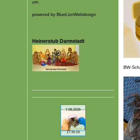
um.
powered by
BlueLionWebdesign
Heinerstub Darmstadt
BW-Scha