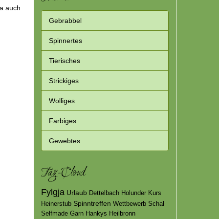
 ja auch
Gebrabbel
Spinnertes
Tierisches
Strickiges
Wolliges
Farbiges
Gewebtes
Tag-Cloud
Fylgja
Urlaub
Dettelbach
Holunder
Kurs
Spinntreffen
Heinerstub
Wettbewerb
Schal
Selfmade
Garn
Hankys
Heilbronn