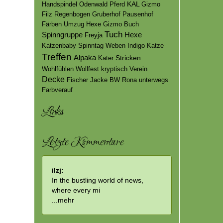
KAL
Handspindel
Odenwald
Pferd
Gizmo
Filz
Regenbogen
Gruberhof
Pausenhof
Färben
Umzug
Hexe Gizmo
Buch
Tuch
Hexe
Spinngruppe
Freyja
Katzenbaby
Spinntag
Weben
Indigo
Katze
Treffen
Alpaka
Stricken
Kater
Wohlfühlen
Wollfest
kryptisch
Verein
Decke
Fischer
Jacke
BW
Rona
unterwegs
Farbverauf
Links
Letzte Kommentare
ilzj:
In the bustling world of news,
where every mi
...
mehr