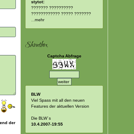
stytot:
??????? ??????????
???????????? ????? ???????
...
mehr
Shoutbox
Captcha Abfrage
BLW
Viel Spass mit all den neuen
Features der aktuellen Version
Die BLW´s
hend der
10.4.2007-19:55