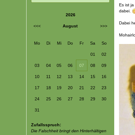
Es ist j
dabei.
2026
Dabei h
<<<
August
>>>
Mohairlo
Mo
Di
Mi
Do
Fr
Sa
So
01
02
03
04
05
06
07
08
09
10
11
12
13
14
15
16
17
18
19
20
21
22
23
24
25
26
27
28
29
30
31
Zufallsspruch:
Die Falschheit bringt den Hinterhältigen