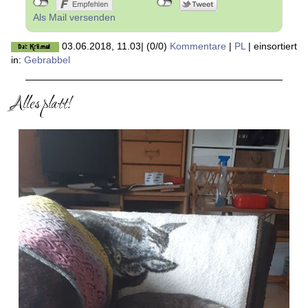
Als Mail versenden
03.06.2018, 11.03
|
(0/0)
Kommentare
|
PL
|
einsortiert
in:
Gebrabbel
Alles platt!