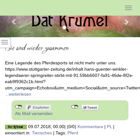
Previous
Nex
Toggl
navig
Sie sind wieder zusammen
Eine Legende des Pferdesports ist nicht mehr unter uns.
https://www.stuttgarter-zeitung.de/inhalt.hans-guenter-winkler-
legendaerer-springreiter-stirbt-mit-91.59bb6607-fa91-46de-8f2e-
eab9f9362c1b.html?
utm_campaign=Echobox&utm_medium=Social&utm_source=Twitte
...weiterlesen
Als Mail versenden
09.07.2018, 00.00
|
(0/0)
Kommentare
|
PL
|
einsortiert in:
Tierisches
|
Tags:
Pferd